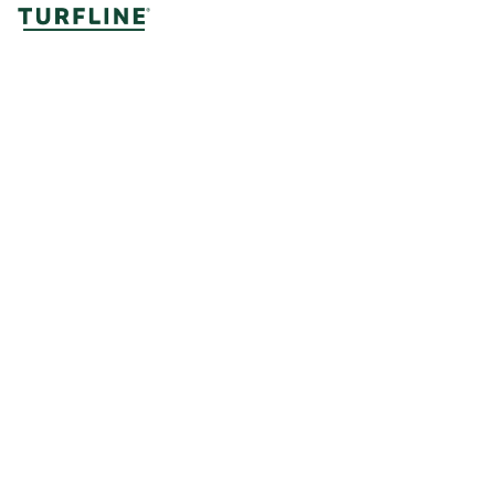
DLF Hovedkontor
Kongebakken 6
2765 Smørum
Danmark
Kontakt os
Områder
Anlæg ny plæne
Efterså plæne
Pleje af plæne
Find Turfline produkt