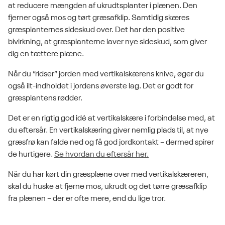
at reducere mængden af ukrudtsplanter i plænen. Den
fjerner også mos og tørt græsafklip. Samtidig skæres
græsplanternes sideskud over. Det har den positive
bivirkning, at græsplanterne laver nye sideskud, som giver
dig en tættere plæne.
Når du ”ridser” jorden med vertikalskærens knive, øger du
også ilt-indholdet i jordens øverste lag. Det er godt for
græsplantens rødder.
Det er en rigtig god idé at vertikalskære i forbindelse med, at
du eftersår. En vertikalskæring giver nemlig plads til, at nye
græsfrø kan falde ned og få god jordkontakt – dermed spirer
de hurtigere.
Se hvordan du eftersår her.
Når du har kørt din græsplæne over med vertikalskæreren,
skal du huske at fjerne mos, ukrudt og det tørre græsafklip
fra plænen – der er ofte mere, end du lige tror.