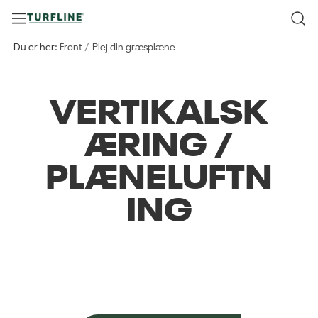
Du er her:
Front
Plej din græsplæne
VERTIKALSK
ÆRING /
PLÆNELUFTN
ING