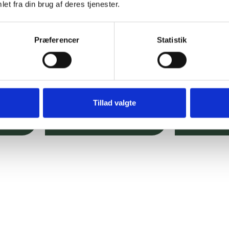
et fra din brug af deres tjenester.
Præferencer
Statistik
Tillad valgte
Sådan lægger du rullegræs
Anlæg og p