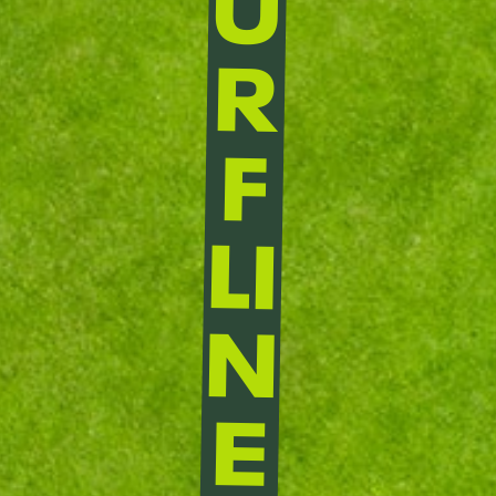
U
R
F
LI
N
E