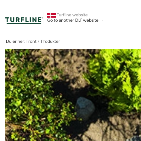
Turfline website
Go to another DLF website
Du er her:
Front
Produkter