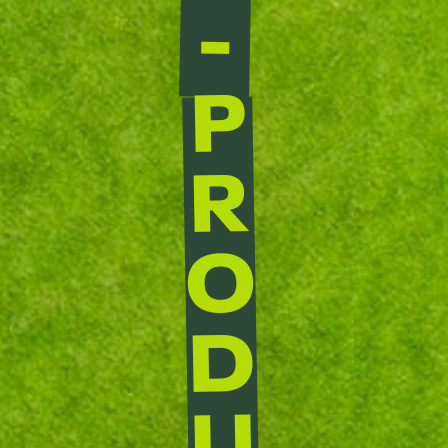
-
P
R
O
D