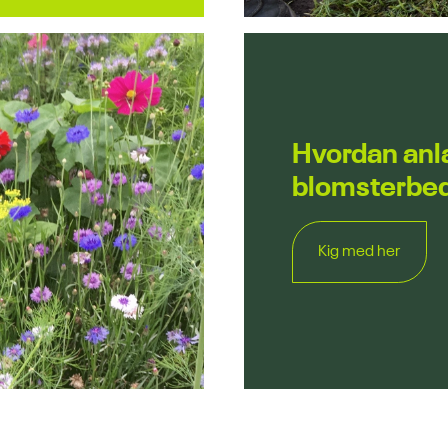
Hvordan anlæ
blomsterbe
Kig med her