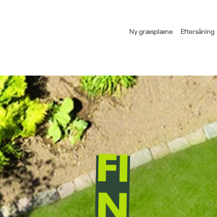
Ny græsplæne
Eftersåning
FI
N