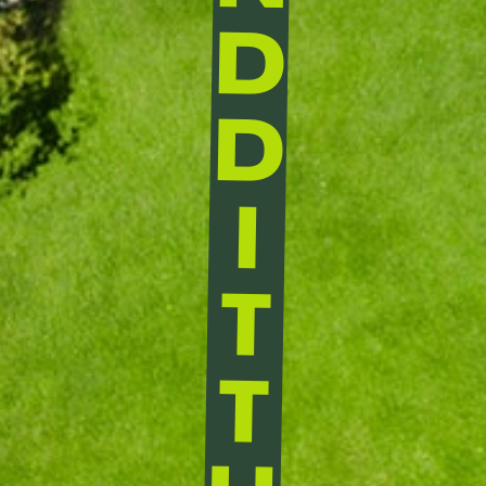
D
D
I
T
T