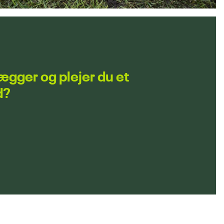
gger og plejer du et
d?