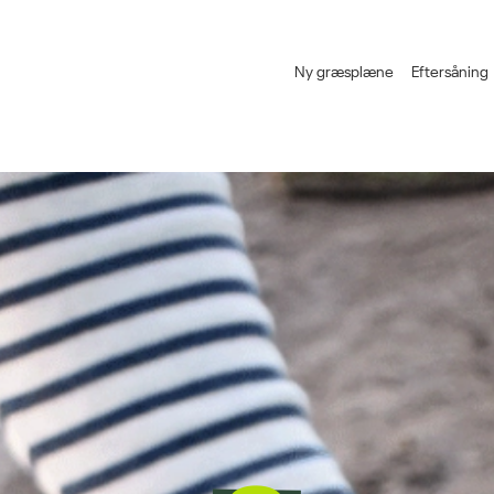
Ny græsplæne
Eftersåning