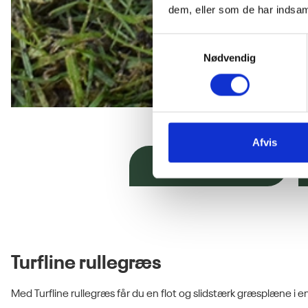
dem, eller som de har indsaml
Samtykkevalg
Nødvendig
Afvis
Forbered jorden
Turfline rullegræs
Med Turfline rullegræs får du en flot og slidstærk græsplæne i en