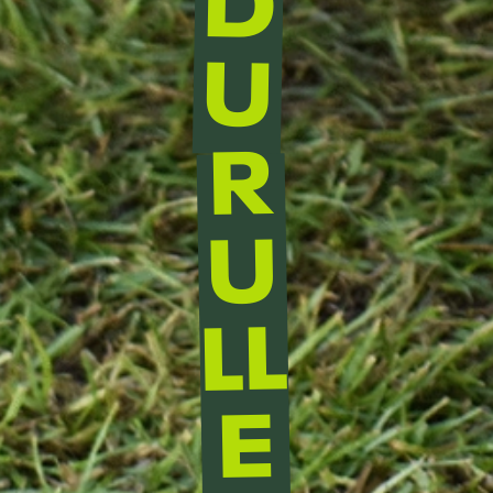
D
U
R
U
LL
E