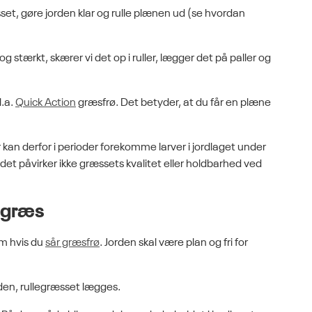
sset, gøre jorden klar og rulle plænen ud (se hvordan
g stærkt, skærer vi det op i ruller, lægger det på paller og
l.a.
Quick Action
græsfrø. Det betyder, at du får en plæne
 kan derfor i perioder forekomme larver i jordlaget under
 det påvirker ikke græssets kvalitet eller holdbarhed ved
legræs
om hvis du
sår græsfrø
. Jorden skal være plan og fri for
den, rullegræsset lægges.