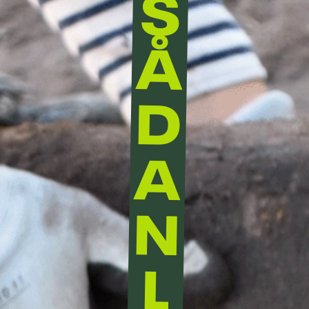
S
Å
D
A
N
L