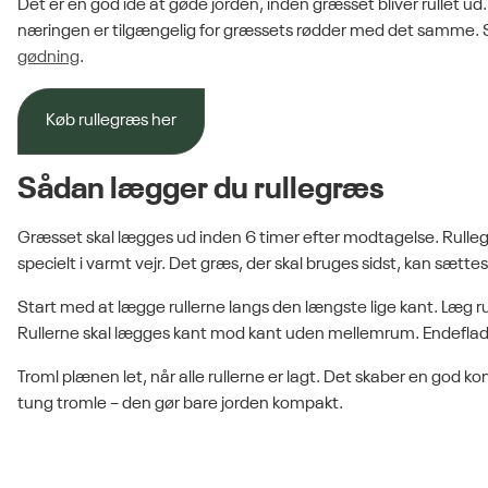
Det er en god idé at gøde jorden, inden græsset bliver rullet ud
næringen er tilgængelig for græssets rødder med det samme. S
gødning
.
Køb rullegræs her
Sådan lægger du rullegræs
Græsset skal lægges ud inden 6 timer efter modtagelse. Rull
specielt i varmt vejr. Det græs, der skal bruges sidst, kan sætt
Start med at lægge rullerne langs den længste lige kant. Læg rul
Rullerne skal lægges kant mod kant uden mellemrum. Endeflade
Troml plænen let, når alle rullerne er lagt. Det skaber en god ko
tung tromle – den gør bare jorden kompakt.