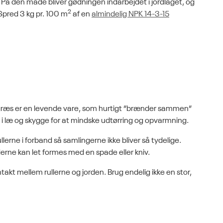
. På den måde bliver gødningen indarbejdet i jordlaget, og
2
pred 3 kg pr. 100 m
af en
almindelig NPK 14-3-15
egræs er en levende vare, som hurtigt ”brænder sammen”
es i læ og skygge for at mindske udtørring og opvarmning.
lerne i forband så samlingerne ikke bliver så tydelige.
rne kan let formes med en spade eller kniv.
ntakt mellem rullerne og jorden. Brug endelig ikke en stor,