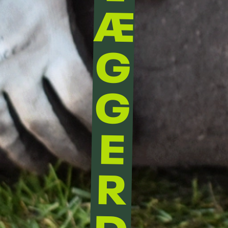
Æ
G
G
E
R