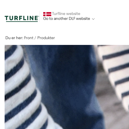
Turfline website
Go to another DLF website
Du er her:
Front
Produkter