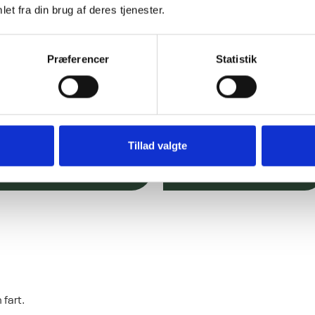
et fra din brug af deres tjenester.
Præferencer
Statistik
Tillad valgte
Læg rullerne
Vanding
 fart.