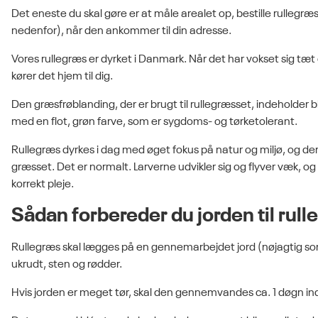
Det eneste du skal gøre er at måle arealet op, bestille rullegræ
nedenfor), når den ankommer til din adresse.
Vores rullegræs er dyrket i Danmark. Når det har vokset sig tæt o
kører det hjem til dig.
Den græsfrøblanding, der er brugt til rullegræsset, indeholder b
med en flot, grøn farve, som er sygdoms- og tørketolerant.
Rullegræs dyrkes i dag med øget fokus på natur og miljø, og der
græsset. Det er normalt. Larverne udvikler sig og flyver væk, og
korrekt pleje.
Sådan forbereder du jorden til rul
Rullegræs skal lægges på en gennemarbejdet jord (nøjagtig s
ukrudt, sten og rødder.
Hvis jorden er meget tør, skal den gennemvandes ca. 1 døgn in